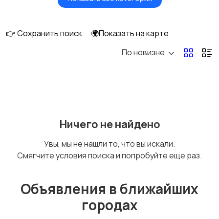
Будущим мамам
Верхняя одежда
👉 Сохранить поиск
🌍Показать на карте
По новизне
Головные уборы
Домашняя одежда
Комбинезоны
Купальники
Ничего не найдено
Увы, мы не нашли то, что вы искали.
Смягчите условия поиска и попробуйте еще раз.
Нижнее белье
Обувь
Объявления в ближайших
городах