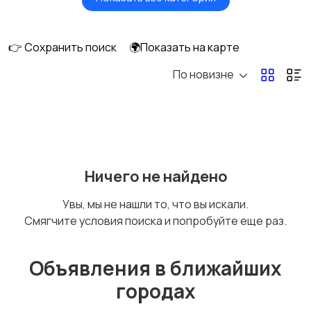
Будущим мамам
Верхняя одежда
👉 Сохранить поиск
🌍Показать на карте
По новизне
Головные уборы
Домашняя одежда
Комбинезоны
Купальники
Ничего не найдено
Увы, мы не нашли то, что вы искали.
Смягчите условия поиска и попробуйте еще раз.
Нижнее белье
Обувь
Объявления в ближайших
городах