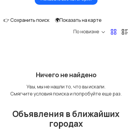
Будущим мамам
Верхняя одежда
👉 Сохранить поиск
🌍Показать на карте
По новизне
Головные уборы
Домашняя одежда
Комбинезоны
Купальники
Ничего не найдено
Увы, мы не нашли то, что вы искали.
Смягчите условия поиска и попробуйте еще раз.
Нижнее белье
Обувь
Объявления в ближайших
городах