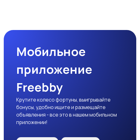
Прочие строения
Продажа квартиры
Мобильное
Гаражи и
машиноместа
приложение
Freebby
Крутите колесо фортуны, выигрывайте
бонусы, удобно ищите и размещайте
объявления - все это в нашем мобильном
приложении!