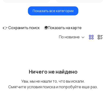
Показать все категории
Земельные участки
Аренда квартиры
длительно
👉 Сохранить поиск
🌍Показать на карте
По новизне
Аренда комнаты
Аренда дома
длительно
длительно
Аренда квартиры
Аренда комнаты
Ничего не найдено
посуточно
посуточно
Увы, мы не нашли то, что вы искали.
Смягчите условия поиска и попробуйте еще раз.
Аренда дома
Коммерческая
посуточно
недвижимость