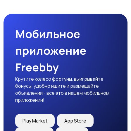
Прочие строения
Продажа квартиры
Мобильное
Гаражи и
машиноместа
приложение
Freebby
Крутите колесо фортуны, выигрывайте
бонусы, удобно ищите и размещайте
объявления - все это в нашем мобильном
приложении!
Play Market
App Store