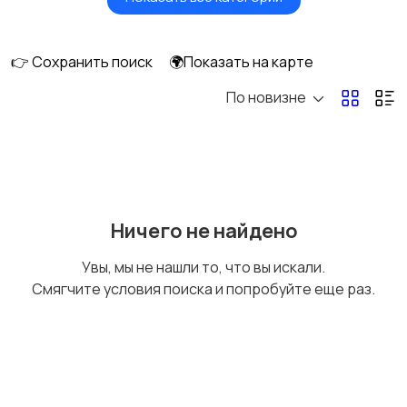
Земельные участки
Аренда квартиры
длительно
👉 Сохранить поиск
🌍Показать на карте
По новизне
Аренда комнаты
Аренда дома
длительно
длительно
Аренда квартиры
Аренда комнаты
Ничего не найдено
посуточно
посуточно
Увы, мы не нашли то, что вы искали.
Смягчите условия поиска и попробуйте еще раз.
Аренда дома
Коммерческая
посуточно
недвижимость