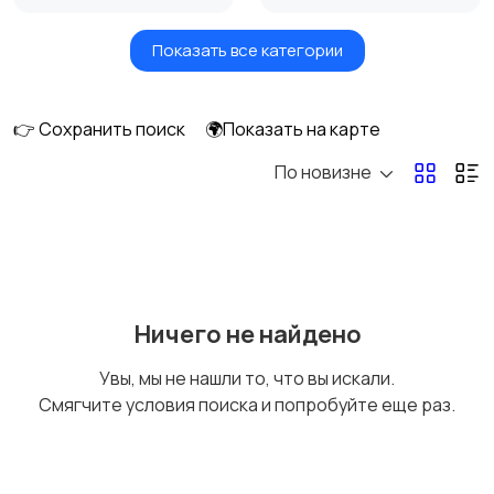
Показать все категории
Земельные участки
Аренда квартиры
длительно
👉 Сохранить поиск
🌍Показать на карте
По новизне
Аренда комнаты
Аренда дома
длительно
длительно
Аренда квартиры
Аренда комнаты
Ничего не найдено
посуточно
посуточно
Увы, мы не нашли то, что вы искали.
Смягчите условия поиска и попробуйте еще раз.
Аренда дома
Коммерческая
посуточно
недвижимость