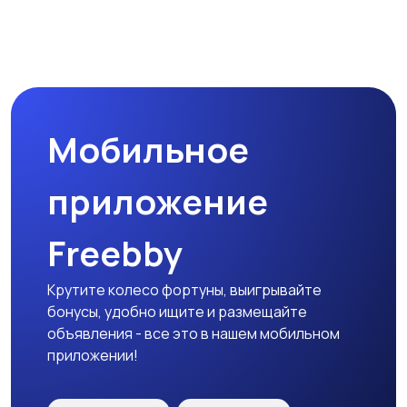
Прочие строения
Продажа квартиры
Мобильное
Гаражи и
машиноместа
приложение
Freebby
Крутите колесо фортуны, выигрывайте
бонусы, удобно ищите и размещайте
объявления - все это в нашем мобильном
приложении!