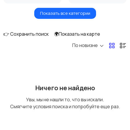
Показать все категории
Земельные участки
Аренда квартиры
длительно
👉 Сохранить поиск
🌍Показать на карте
По новизне
Аренда комнаты
Аренда дома
длительно
длительно
Аренда квартиры
Аренда комнаты
Ничего не найдено
посуточно
посуточно
Увы, мы не нашли то, что вы искали.
Смягчите условия поиска и попробуйте еще раз.
Аренда дома
Коммерческая
посуточно
недвижимость