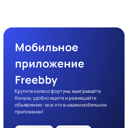
Прочие строения
Продажа квартиры
Мобильное
Гаражи и
машиноместа
приложение
Freebby
Крутите колесо фортуны, выигрывайте
бонусы, удобно ищите и размещайте
объявления - все это в нашем мобильном
приложении!