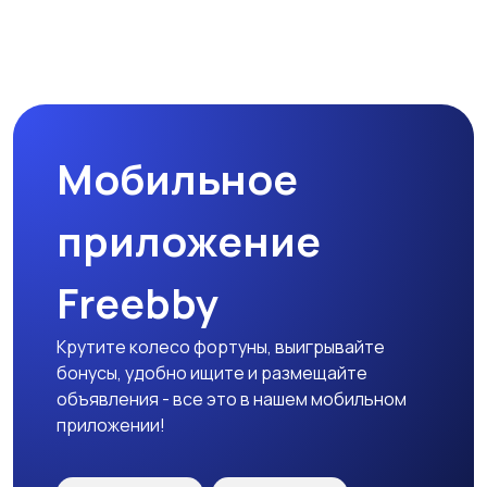
Прочие строения
Продажа квартиры
Мобильное
Гаражи и
машиноместа
приложение
Freebby
Крутите колесо фортуны, выигрывайте
бонусы, удобно ищите и размещайте
объявления - все это в нашем мобильном
приложении!