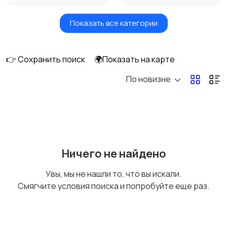
Показать все категории
Земельные участки
Аренда квартиры
длительно
👉 Сохранить поиск
🌍Показать на карте
По новизне
Аренда комнаты
Аренда дома
длительно
длительно
Аренда квартиры
Аренда комнаты
Ничего не найдено
посуточно
посуточно
Увы, мы не нашли то, что вы искали.
Смягчите условия поиска и попробуйте еще раз.
Аренда дома
Коммерческая
посуточно
недвижимость