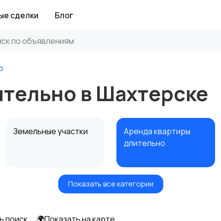
ые сделки
Блог
о
ительно в Шахтерске
Земельные участки
Аренда квартиры
длительно
Показать все категории
Аренда дома
Коммерческая
посуточно
недвижимость
ь поиск
🌍Показать на карте