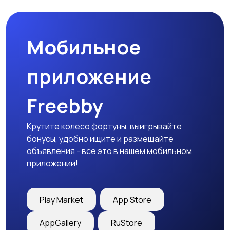
Мобильное
Медицина
Начало карьеры
приложение
Freebby
Образование и наука
Офисный персонал
Крутите колесо фортуны, выигрывайте
бонусы, удобно ищите и размещайте
объявления - все это в нашем мобильном
приложении!
Перевозки, склад,
Продажи
закупки
Play Market
App Store
AppGallery
RuStore