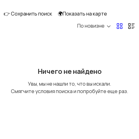
клининг
👉 Сохранить поиск
🌍Показать на карте
По новизне
Госслужба
Добыча сырья,
энергетика
Домашний персонал
Издательства и СМИ
Ничего не найдено
Увы, мы не нашли то, что вы искали.
Смягчите условия поиска и попробуйте еще раз.
Информационные
Искусство и
технологии
развлечения
Магазины
Маркетинг и реклама