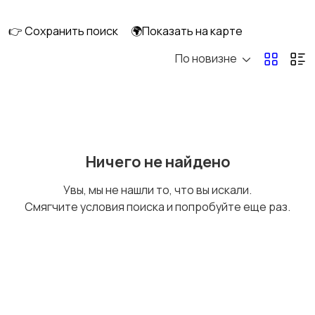
клининг
👉 Сохранить поиск
🌍Показать на карте
По новизне
Госслужба
Добыча сырья,
энергетика
Домашний персонал
Издательства и СМИ
Ничего не найдено
Увы, мы не нашли то, что вы искали.
Смягчите условия поиска и попробуйте еще раз.
Информационные
Искусство и
технологии
развлечения
Магазины
Маркетинг и реклама