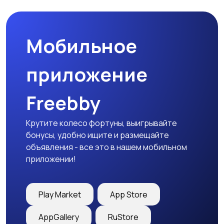
Мобильное
Медицина
Начало карьеры
приложение
Freebby
Образование и наука
Офисный персонал
Крутите колесо фортуны, выигрывайте
бонусы, удобно ищите и размещайте
объявления - все это в нашем мобильном
приложении!
Перевозки, склад,
Продажи
закупки
Play Market
App Store
AppGallery
RuStore