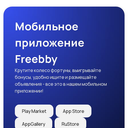
Мобильное
Медицина
Начало карьеры
приложение
Freebby
Образование и наука
Офисный персонал
Крутите колесо фортуны, выигрывайте
бонусы, удобно ищите и размещайте
объявления - все это в нашем мобильном
приложении!
Перевозки, склад,
Продажи
закупки
Play Market
App Store
AppGallery
RuStore