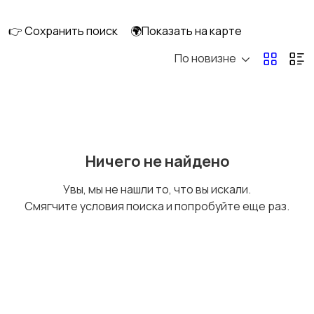
клининг
👉 Сохранить поиск
🌍Показать на карте
По новизне
Госслужба
Добыча сырья,
энергетика
Домашний персонал
Издательства и СМИ
Ничего не найдено
Увы, мы не нашли то, что вы искали.
Смягчите условия поиска и попробуйте еще раз.
Информационные
Искусство и
технологии
развлечения
Магазины
Маркетинг и реклама