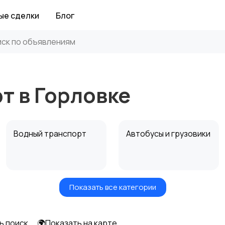
ые сделки
Блог
т в Горловке
Водный транспорт
Автобусы и грузовики
Показать все категории
Прицепы, дома на
Воздушный
колесах
транспорт
ь поиск
🌍Показать на карте