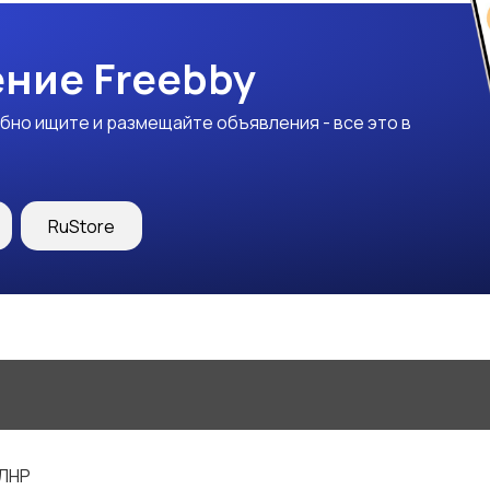
ние Freebby
бно ищите и размещайте объявления - все это в
RuStore
 ЛНР