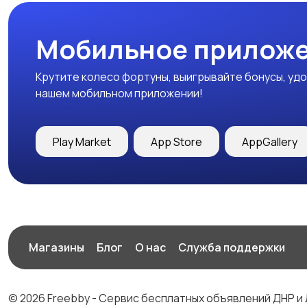
Мобильное приложе
Крутите колесо фортуны, выигрывайте бонусы, удо
нашем мобильном приложении!
Play Market
App Store
AppGallery
Магазины
Блог
О нас
Служба поддержки
© 2026 Freebby - Сервис бесплатных объявлений ДНР и