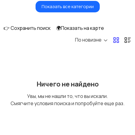
Показать все категории
Водный транспорт
Автобусы и грузовики
👉 Сохранить поиск
🌍Показать на карте
По новизне
Мототехника
Спецтехника
Сельхозтехника
Другой транспорт
Ничего не найдено
Увы, мы не нашли то, что вы искали.
Смягчите условия поиска и попробуйте еще раз.
Прицепы, дома на
Воздушный
колесах
транспорт