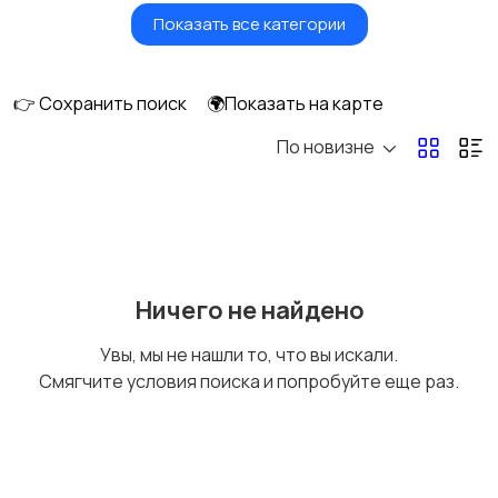
Показать все категории
Водный транспорт
Автобусы и грузовики
👉 Сохранить поиск
🌍Показать на карте
По новизне
Мототехника
Спецтехника
Сельхозтехника
Другой транспорт
Ничего не найдено
Увы, мы не нашли то, что вы искали.
Смягчите условия поиска и попробуйте еще раз.
Прицепы, дома на
Воздушный
колесах
транспорт