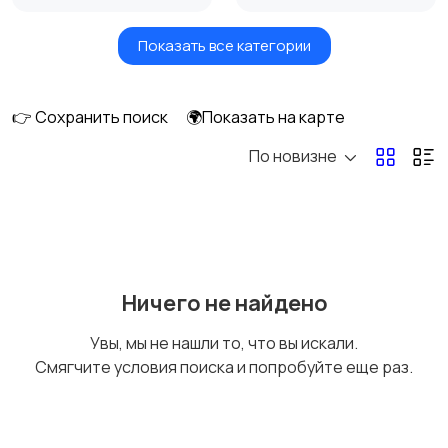
Показать все категории
Масла и автохимия
Автоэлектроника и
GPS
👉 Сохранить поиск
🌍Показать на карте
По новизне
Аксессуары и
Аудио и видео
инструменты
27
Противоугонные
Багажные системы и
Ничего не найдено
устройства
фаркопы
Увы, мы не нашли то, что вы искали.
Смягчите условия поиска и попробуйте еще раз.
Мотоэкипировка
Другие запчасти
и аксессуары
2