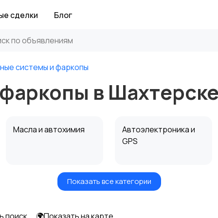
ые сделки
Блог
ные системы и фаркопы
 фаркопы в Шахтерск
Масла и автохимия
Автоэлектроника и
GPS
Показать все категории
Мотоэкипировка
Другие запчасти
и аксессуары
ь поиск
🌍Показать на карте