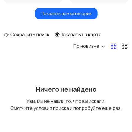
Показать все категории
Масла и автохимия
Автоэлектроника и
GPS
👉 Сохранить поиск
🌍Показать на карте
По новизне
Аксессуары и
Аудио и видео
инструменты
Противоугонные
Багажные системы и
Ничего не найдено
устройства
фаркопы
Увы, мы не нашли то, что вы искали.
Смягчите условия поиска и попробуйте еще раз.
Мотоэкипировка
Другие запчасти
и аксессуары