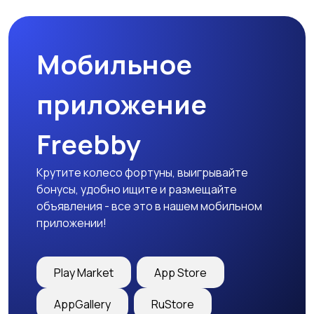
товары
Мобильное
Детская одежда
Детская обувь
приложение
Freebby
Детский транспорт
Крутите колесо фортуны, выигрывайте
бонусы, удобно ищите и размещайте
объявления - все это в нашем мобильном
приложении!
Play Market
App Store
AppGallery
RuStore