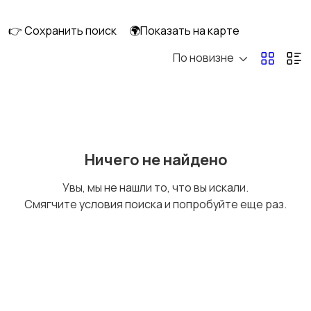
👉 Сохранить поиск
🌍Показать на карте
По новизне
Кормление и питание
Купание
Детская мебель
Подгузники и горшки
Ничего не найдено
Увы, мы не нашли то, что вы искали.
Смягчите условия поиска и попробуйте еще раз.
Радио- и видеоняни
Товары для мам
Товары для учебы
Прочие детские