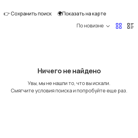
👉 Сохранить поиск
🌍Показать на карте
По новизне
Кормление и питание
Купание
Детская мебель
Подгузники и горшки
Ничего не найдено
Увы, мы не нашли то, что вы искали.
Смягчите условия поиска и попробуйте еще раз.
Радио- и видеоняни
Товары для мам
Товары для учебы
Прочие детские