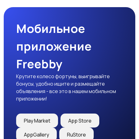
товары
Мобильное
Детская одежда
Детская обувь
приложение
Freebby
Детский транспорт
Крутите колесо фортуны, выигрывайте
бонусы, удобно ищите и размещайте
объявления - все это в нашем мобильном
приложении!
Play Market
App Store
AppGallery
RuStore