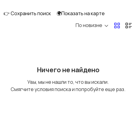
👉 Сохранить поиск
🌍Показать на карте
По новизне
Кормление и питание
Купание
Детская мебель
Подгузники и горшки
Ничего не найдено
Увы, мы не нашли то, что вы искали.
Смягчите условия поиска и попробуйте еще раз.
Радио- и видеоняни
Товары для мам
Товары для учебы
Прочие детские