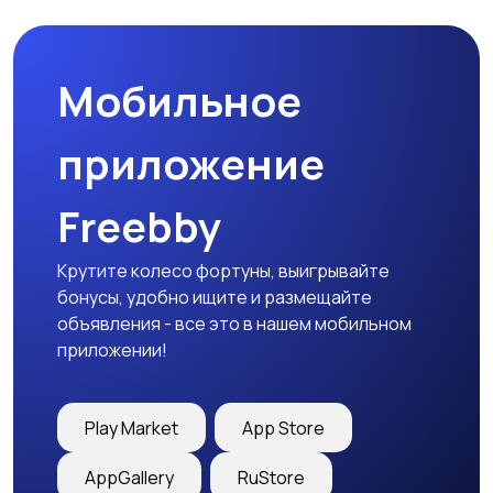
товары
Мобильное
Детская одежда
Детская обувь
приложение
Freebby
Детский транспорт
Крутите колесо фортуны, выигрывайте
бонусы, удобно ищите и размещайте
объявления - все это в нашем мобильном
приложении!
Play Market
App Store
AppGallery
RuStore