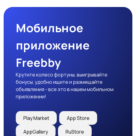
товары
Мобильное
Детская одежда
Детская обувь
приложение
Freebby
Детский транспорт
Крутите колесо фортуны, выигрывайте
бонусы, удобно ищите и размещайте
объявления - все это в нашем мобильном
приложении!
Play Market
App Store
AppGallery
RuStore