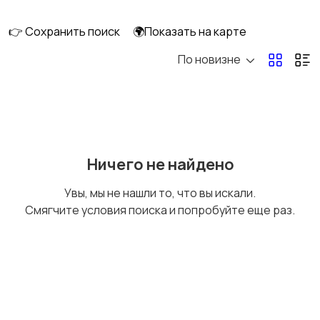
👉 Сохранить поиск
🌍Показать на карте
По новизне
Кормление и питание
Купание
Детская мебель
Подгузники и горшки
Ничего не найдено
Увы, мы не нашли то, что вы искали.
Смягчите условия поиска и попробуйте еще раз.
Радио- и видеоняни
Товары для мам
Товары для учебы
Прочие детские