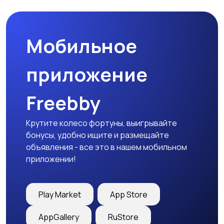
товары
Мобильное
Детская одежда
Детская обувь
приложение
Freebby
Детский транспорт
Крутите колесо фортуны, выигрывайте
бонусы, удобно ищите и размещайте
объявления - все это в нашем мобильном
приложении!
Play Market
App Store
AppGallery
RuStore