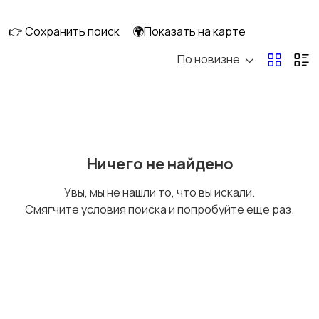
ПК
👉 Сохранить поиск
🌍Показать на карте
По новизне
Коллекционирование
Материалы для
творчества
Музыкальные
Настольные игры
Ничего не найдено
инструменты
Увы, мы не нашли то, что вы искали.
Смягчите условия поиска и попробуйте еще раз.
Другое