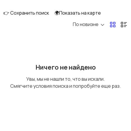
ПК
👉 Сохранить поиск
🌍Показать на карте
По новизне
Коллекционирование
Материалы для
творчества
Музыкальные
Настольные игры
Ничего не найдено
инструменты
Увы, мы не нашли то, что вы искали.
Смягчите условия поиска и попробуйте еще раз.
Другое