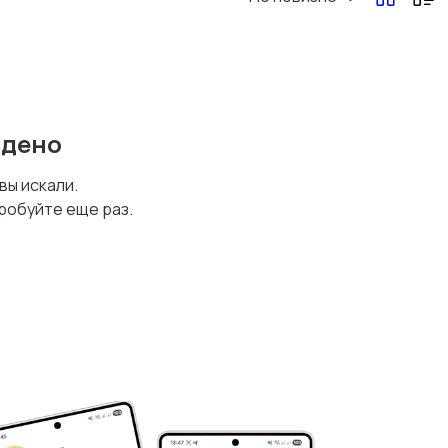
йдено
 вы искали.
робуйте еще раз.