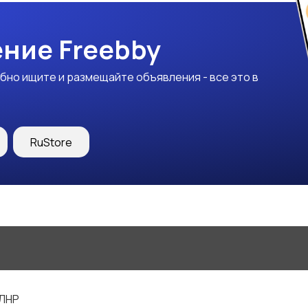
ние Freebby
бно ищите и размещайте объявления - все это в
RuStore
 ЛНР