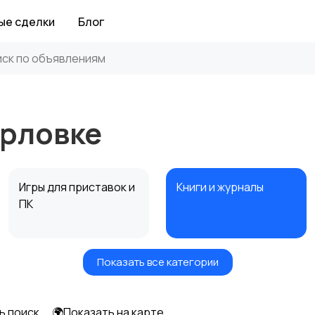
ые сделки
Блог
орловке
Игры для приставок и
Книги и журналы
ПК
Показать все категории
Другое
ь поиск
🌍Показать на карте