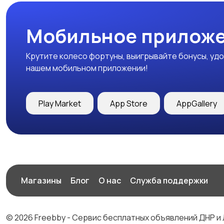
Мобильное приложе
Крутите колесо фортуны, выигрывайте бонусы, удо
нашем мобильном приложении!
Play Market
App Store
AppGallery
Магазины
Блог
О нас
Служба поддержки
© 2026 Freebby - Сервис бесплатных объявлений ДНР и