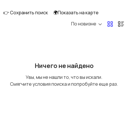
ПК
👉 Сохранить поиск
🌍Показать на карте
По новизне
Коллекционирование
Материалы для
творчества
Музыкальные
Настольные игры
Ничего не найдено
инструменты
Увы, мы не нашли то, что вы искали.
Смягчите условия поиска и попробуйте еще раз.
Другое