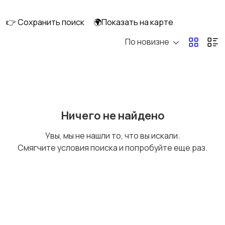
ПК
👉 Сохранить поиск
🌍Показать на карте
По новизне
Коллекционирование
Материалы для
творчества
Музыкальные
Настольные игры
Ничего не найдено
инструменты
Увы, мы не нашли то, что вы искали.
Смягчите условия поиска и попробуйте еще раз.
Другое