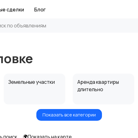
ые сделки
Блог
ловке
Земельные участки
Аренда квартиры
длительно
Показать все категории
Аренда дома
Коммерческая
посуточно
недвижимость
ь поиск
🌍Показать на карте