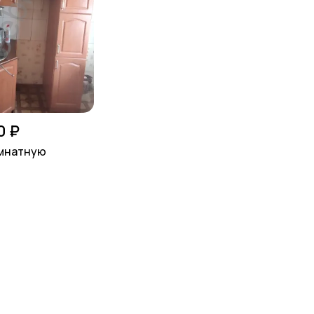
0 ₽
омнатную