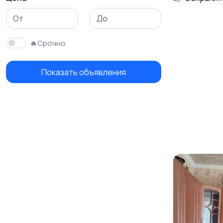
Гаражи и
машиноместа
🔥Срочно
Показать объявления