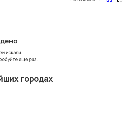
йдено
 вы искали.
робуйте еще раз.
йших городах