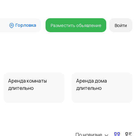
Горловка
Разместить объявление
Войти
Аренда комнаты
Аренда дома
длительно
длительно
Прочие строения
Продажа квартиры
По новизне