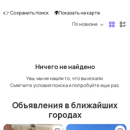
длительно
👉 Сохранить поиск
🌍Показать на карте
По новизне
Аренда комнаты
Аренда дома
длительно
длительно
Аренда квартиры
Аренда комнаты
Ничего не найдено
посуточно
посуточно
Увы, мы не нашли то, что вы искали.
Смягчите условия поиска и попробуйте еще раз.
Аренда дома
Коммерческая
посуточно
недвижимость
Объявления в ближайших
городах
Прочие строения
Продажа квартиры