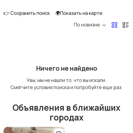
длительно
👉 Сохранить поиск
🌍Показать на карте
По новизне
Аренда комнаты
Аренда дома
длительно
длительно
Аренда квартиры
Аренда комнаты
Ничего не найдено
посуточно
посуточно
Увы, мы не нашли то, что вы искали.
Смягчите условия поиска и попробуйте еще раз.
Аренда дома
Коммерческая
посуточно
недвижимость
Объявления в ближайших
городах
Прочие строения
Продажа квартиры