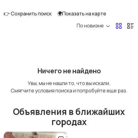
длительно
👉 Сохранить поиск
🌍Показать на карте
По новизне
Аренда комнаты
Аренда дома
длительно
длительно
Аренда квартиры
Аренда комнаты
Ничего не найдено
посуточно
посуточно
Увы, мы не нашли то, что вы искали.
Смягчите условия поиска и попробуйте еще раз.
Аренда дома
Коммерческая
посуточно
недвижимость
Объявления в ближайших
городах
Прочие строения
Продажа квартиры