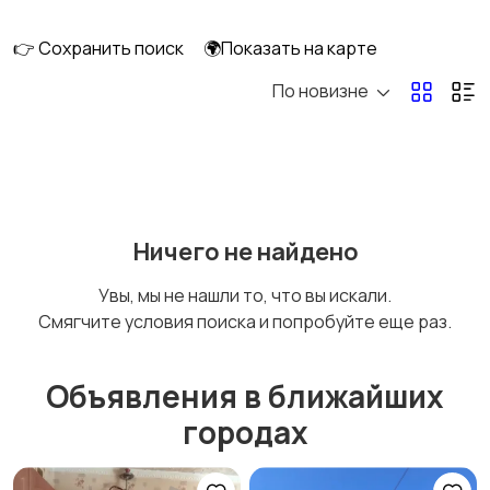
длительно
👉 Сохранить поиск
🌍Показать на карте
По новизне
Аренда комнаты
Аренда дома
длительно
длительно
Аренда квартиры
Аренда комнаты
Ничего не найдено
посуточно
посуточно
Увы, мы не нашли то, что вы искали.
Смягчите условия поиска и попробуйте еще раз.
Аренда дома
Коммерческая
посуточно
недвижимость
Объявления в ближайших
городах
Прочие строения
Продажа квартиры