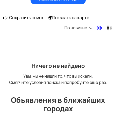
Окна
Отопление и
вентиляция
👉 Сохранить поиск
🌍Показать на карте
По новизне
Потолки
Ручные инструменты
Сантехника и
Стройматериалы
Ничего не найдено
водоснабжение
Увы, мы не нашли то, что вы искали.
Смягчите условия поиска и попробуйте еще раз.
Электрика
Электроинструмент
ы
Объявления в ближайших
городах