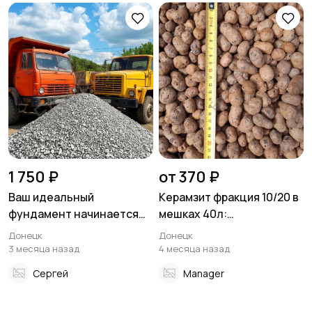
Другое
Расходные
материалы и
оснастка
1 750 ₽
от 370 ₽
Ваш идеальный
Керамзит фракция 10/20 в
фундамент начинается
мешках 40л:
здесь! Доломитный
теплоизоляция для
Донецк
Донецк
щебень от
строительства
3 месяца назад
4 месяца назад
производителя с
Сергей
Manager
доставкой!