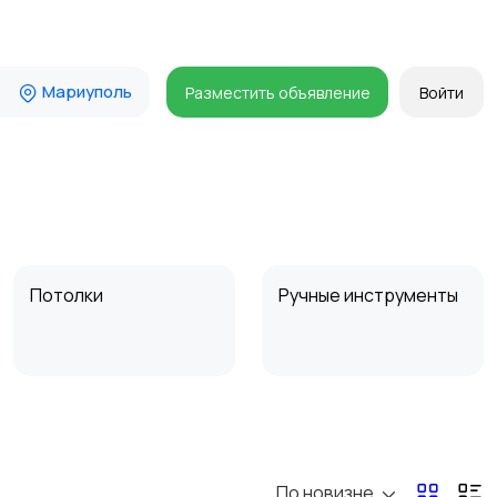
Мариуполь
Разместить объявление
Войти
Потолки
Ручные инструменты
Другое
Расходные
материалы и
оснастка
По новизне