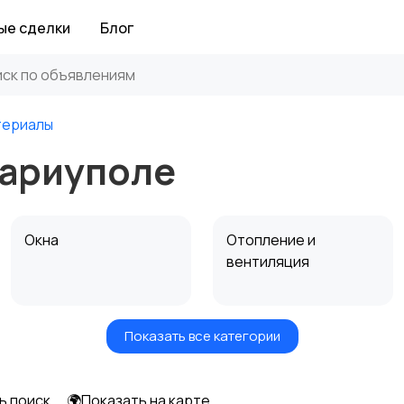
ые сделки
Блог
териалы
Мариуполе
Окна
Отопление и
вентиляция
Показать все категории
Электрика
Электроинструмент
ы
ь поиск
🌍Показать на карте