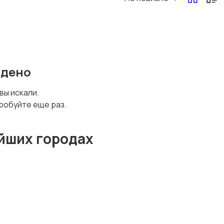
йдено
 вы искали.
робуйте еще раз.
йших городах