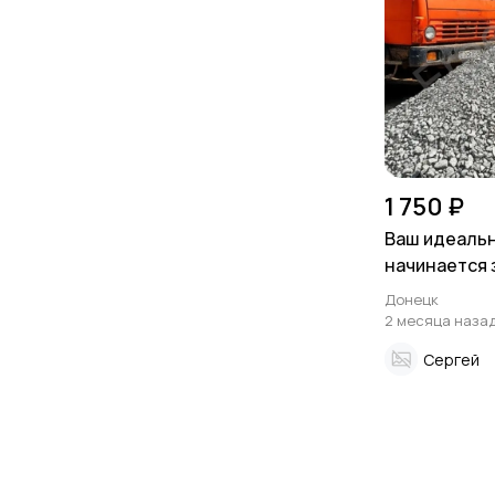
1 750 ₽
Ваш идеаль
начинается 
Доломитный
Донецк
производите
2 месяца наза
Сергей