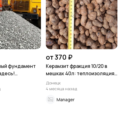
от 370 ₽
ный фундамент
Керамзит фракция 10/20 в
здесь!
мешках 40л: теплоизоляция
 щебень от
для строительства
Донецк
ля с доставкой!
д
4 месяца назад
Manager