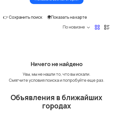
Окна
Отопление и
вентиляция
👉 Сохранить поиск
🌍Показать на карте
По новизне
Потолки
Ручные инструменты
Сантехника и
Стройматериалы
Ничего не найдено
водоснабжение
Увы, мы не нашли то, что вы искали.
Смягчите условия поиска и попробуйте еще раз.
Электрика
Электроинструмент
ы
Объявления в ближайших
городах