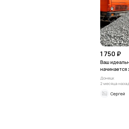
1 750 ₽
Ваш идеаль
начинается 
Доломитный
Донецк
производите
2 месяца наза
Сергей