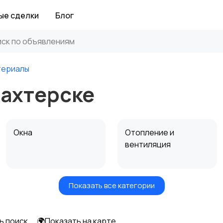
ые сделки
Блог
териалы
ахтерске
Окна
Отопление и
вентиляция
Показать все категории
Электрика
Электроинструмент
ы
ь поиск
🌍Показать на карте