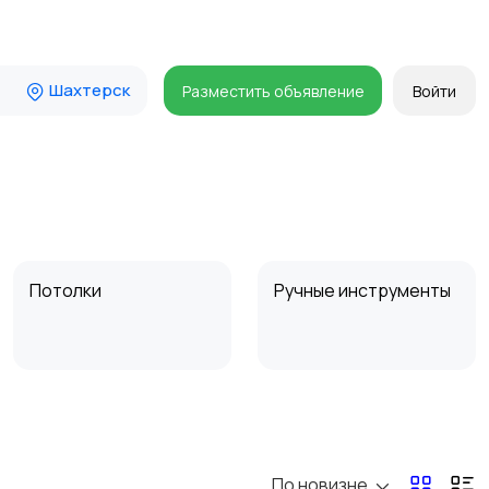
Шахтерск
Разместить объявление
Войти
Потолки
Ручные инструменты
Другое
Расходные
материалы и
оснастка
По новизне