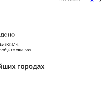
йдено
 вы искали.
робуйте еще раз.
йших городах