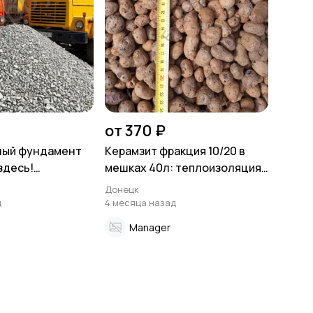
от 370 ₽
ный фундамент
Керамзит фракция 10/20 в
здесь!
мешках 40л: теплоизоляция
 щебень от
для строительства
Донецк
ля с доставкой!
д
4 месяца назад
Manager