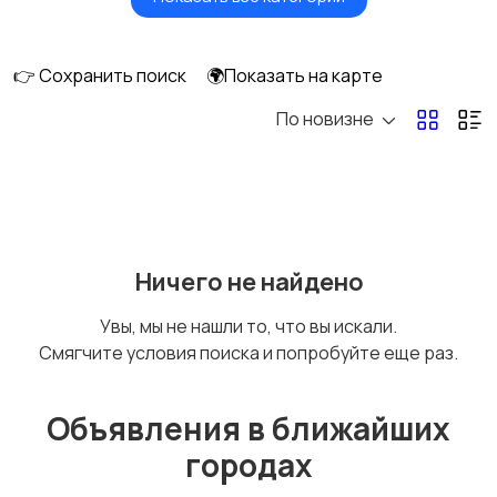
Окна
Отопление и
вентиляция
👉 Сохранить поиск
🌍Показать на карте
По новизне
Потолки
Ручные инструменты
Сантехника и
Стройматериалы
Ничего не найдено
водоснабжение
Увы, мы не нашли то, что вы искали.
Смягчите условия поиска и попробуйте еще раз.
Электрика
Электроинструмент
ы
Объявления в ближайших
городах