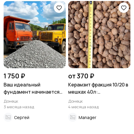
Другое
Расходные
материалы и
оснастка
1 750 ₽
от 370 ₽
Ваш идеальный
Керамзит фракция 10/20 в
фундамент начинается
мешках 40л:
здесь! Доломитный
теплоизоляция для
Донецк
Донецк
щебень от
строительства
3 месяца назад
4 месяца назад
производителя с
Сергей
Manager
доставкой!