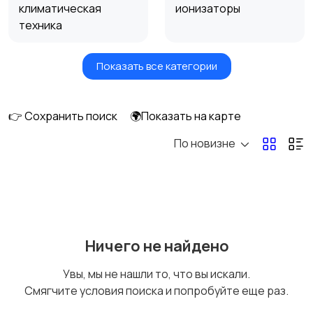
климатическая
ионизаторы
техника
Показать все категории
Вентиляторы
Обогреватели
👉 Сохранить поиск
🌍Показать на карте
По новизне
Газовые и
Кондиционеры и
электрические котлы
сплит-системы
Водонагреватели
Ничего не найдено
Увы, мы не нашли то, что вы искали.
Смягчите условия поиска и попробуйте еще раз.