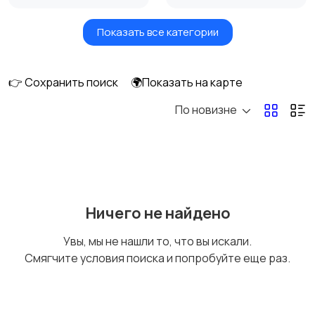
Показать все категории
Вентиляторы
Обогреватели
👉 Сохранить поиск
🌍Показать на карте
По новизне
Газовые и
Кондиционеры и
электрические котлы
сплит-системы
Водонагреватели
Ничего не найдено
Увы, мы не нашли то, что вы искали.
Смягчите условия поиска и попробуйте еще раз.