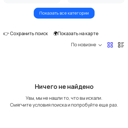
Показать все категории
Вентиляторы
Обогреватели
👉 Сохранить поиск
🌍Показать на карте
По новизне
Газовые и
Кондиционеры и
электрические котлы
сплит-системы
Водонагреватели
Ничего не найдено
Увы, мы не нашли то, что вы искали.
Смягчите условия поиска и попробуйте еще раз.