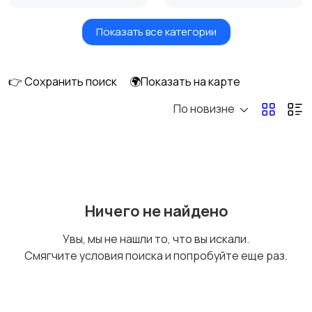
Показать все категории
Вентиляторы
Обогреватели
👉 Сохранить поиск
🌍Показать на карте
По новизне
Газовые и
Кондиционеры и
электрические котлы
сплит-системы
Водонагреватели
Ничего не найдено
Увы, мы не нашли то, что вы искали.
Смягчите условия поиска и попробуйте еще раз.