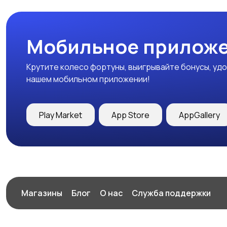
Мобильное приложе
Крутите колесо фортуны, выигрывайте бонусы, удо
нашем мобильном приложении!
Play Market
App Store
AppGallery
Магазины
Блог
О нас
Служба поддержки