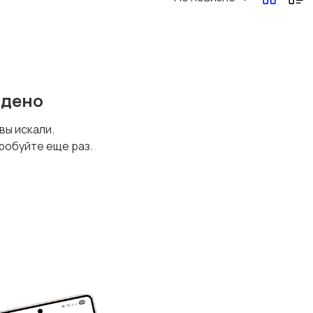
йдено
 вы искали.
робуйте еще раз.