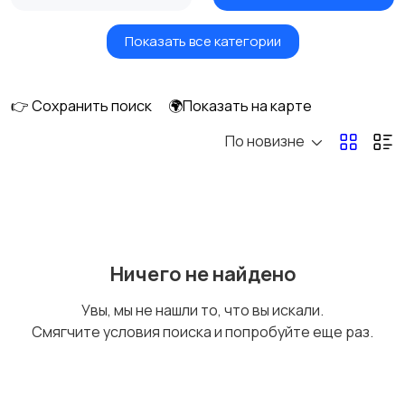
Показать все категории
Вентиляторы
Обогреватели
👉 Сохранить поиск
🌍Показать на карте
По новизне
Газовые и
Кондиционеры и
электрические котлы
сплит-системы
Водонагреватели
Ничего не найдено
Увы, мы не нашли то, что вы искали.
Смягчите условия поиска и попробуйте еще раз.