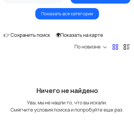
Показать все категории
Вентиляторы
Обогреватели
👉 Сохранить поиск
🌍Показать на карте
По новизне
Газовые и
Кондиционеры и
электрические котлы
сплит-системы
Водонагреватели
Ничего не найдено
Увы, мы не нашли то, что вы искали.
Смягчите условия поиска и попробуйте еще раз.