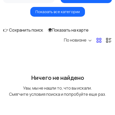
Показать все категории
Вентиляторы
Обогреватели
👉 Сохранить поиск
🌍Показать на карте
По новизне
Газовые и
Кондиционеры и
электрические котлы
сплит-системы
Водонагреватели
Ничего не найдено
Увы, мы не нашли то, что вы искали.
Смягчите условия поиска и попробуйте еще раз.