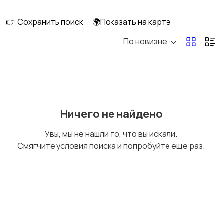
👉 Сохранить поиск
🌍Показать на карте
По новизне
Оргтехника и
Сетевое
расходники
оборудование
Мультимедиа
Накопители данных и
Ничего не найдено
картридеры
Увы, мы не нашли то, что вы искали.
Смягчите условия поиска и попробуйте еще раз.
Программное
Рули, джойстики,
обеспечение
геймпады
Комплектующие и
Аксессуары