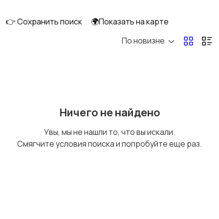
👉 Сохранить поиск
🌍Показать на карте
По новизне
Оргтехника и
Сетевое
расходники
оборудование
Мультимедиа
Накопители данных и
Ничего не найдено
картридеры
Увы, мы не нашли то, что вы искали.
Смягчите условия поиска и попробуйте еще раз.
Программное
Рули, джойстики,
обеспечение
геймпады
Комплектующие и
Аксессуары