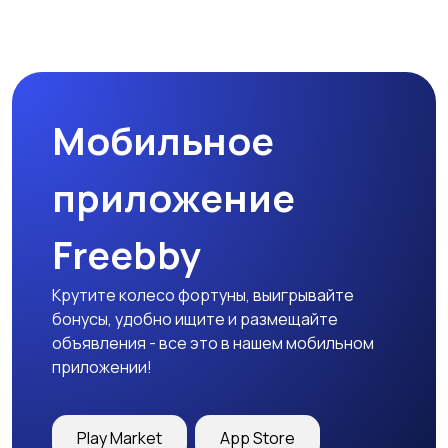
Комплектующие и
Аксессуары
запчасти
Мобильное
приложение
Freebby
Крутите колесо фортуны, выигрывайте
бонусы, удобно ищите и размещайте
объявления - все это в нашем мобильном
приложении!
Play Market
App Store