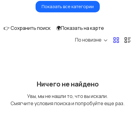
Показать все категории
Мониторы
Клавиатуры и мыши
👉 Сохранить поиск
🌍Показать на карте
По новизне
Оргтехника и
Сетевое
расходники
оборудование
Мультимедиа
Накопители данных и
Ничего не найдено
картридеры
Увы, мы не нашли то, что вы искали.
Смягчите условия поиска и попробуйте еще раз.
Программное
Рули, джойстики,
обеспечение
геймпады