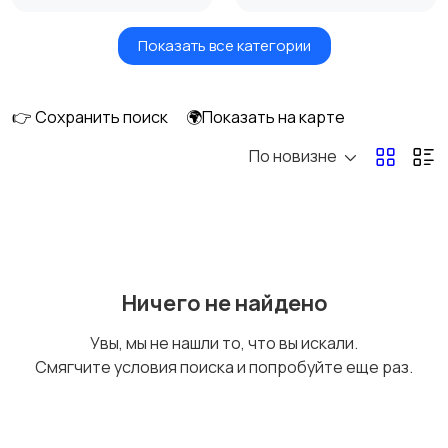
Показать все категории
Акустика, колонки,
Домашние
сабвуферы
кинотеатры
👉 Сохранить поиск
🌍Показать на карте
По новизне
DVD, Blu-ray и
Музыкальные центры
медиаплееры
и магнитолы
MP3-плееры и
Электронные книги
Ничего не найдено
портативное аудио
Увы, мы не нашли то, что вы искали.
Смягчите условия поиска и попробуйте еще раз.
Спутниковое и
Аудиоусилители и
цифровое ТВ
ресиверы