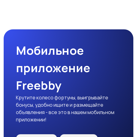
Наушники
Микрофоны
Мобильное
Аксессуары
приложение
Freebby
Крутите колесо фортуны, выигрывайте
бонусы, удобно ищите и размещайте
объявления - все это в нашем мобильном
приложении!